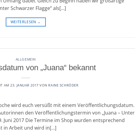
en Umfang dabei. Gleich zu Beginn haben wir großartige
Unter Schwarzer Flagge“ als[…]
WEITERLESEN
→
ALLGEMEIN
sdatum von „Juana“ bekannt
HT AM
23. JANUAR 2017
VON
RAINE SCHRÖDER
 Woche wird euch versüßt mit einem Veröffentlichungsdatum.
Autorinnen den Veröffentlichungstermin von „Juana – Unter
r 9. Juni 2017 Die Termine im Shop wurden entsprechend
 in Arbeit und wird in[…]