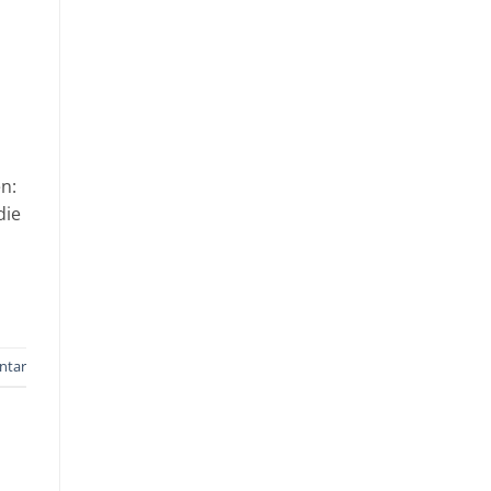
n:
die
ntar