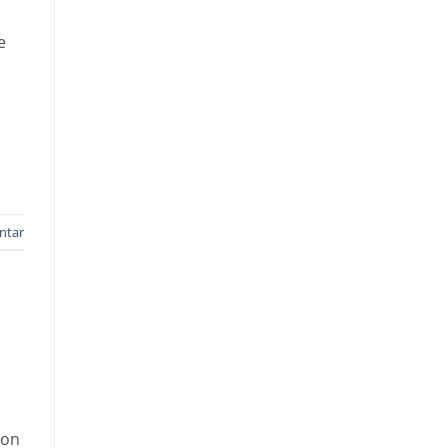
e
ntar
von