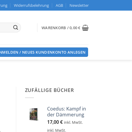
rung
Widerrufsbelehrung
AGB
Newsletter
WARENKORB /
0,00
€
NMELDEN / NEUES KUNDENKONTO ANLEGEN
ZUFÄLLIGE BÜCHER
Coedus: Kampf in
der Dämmerung
17,00
€
inkl. MwSt.
inkl. MwSt.