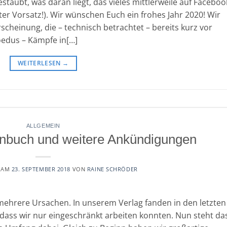
taubt, was daran liegt, das vieles mittlerweile auf Faceboo
uter Vorsatz!). Wir wünschen Euch ein frohes Jahr 2020! Wir
scheinung, die – technisch betrachtet – bereits kurz vor
oedus – Kämpfe in[…]
WEITERLESEN
→
ALLGEMEIN
enbuch und weitere Ankündigungen
T AM
23. SEPTEMBER 2018
VON
RAINE SCHRÖDER
mehrere Ursachen. In unserem Verlag fanden in den letzten
ass wir nur eingeschränkt arbeiten konnten. Nun steht da