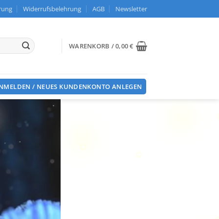
rung
Widerrufsbelehrung
AGB
Newsletter
WARENKORB /
0,00
€
NMELDEN / NEUES KUNDENKONTO ANLEGEN