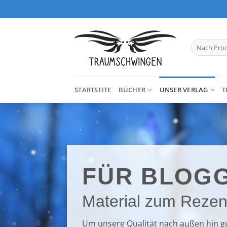
Zum
Inhalt
springen
Suchen
nach:
STARTSEITE
BÜCHER
UNSER VERLAG
T
FÜR BLOG
Material zum Rezen
Um unsere Qualität nach außen hin gu