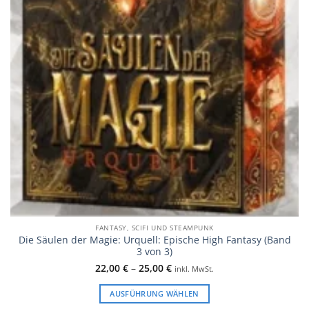
FANTASY, SCIFI UND STEAMPUNK
Die Säulen der Magie: Urquell: Epische High Fantasy (Band
3 von 3)
22,00
€
–
25,00
€
inkl. MwSt.
AUSFÜHRUNG WÄHLEN