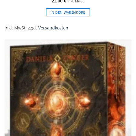
22,00
€
inkl. MwSt.
IN DEN WARENKORB
inkl. MwSt.
zzgl.
Versandkosten