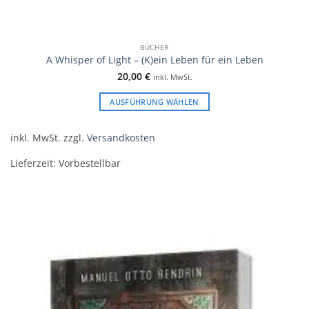
BÜCHER
A Whisper of Light – (K)ein Leben für ein Leben
20,00
€
inkl. MwSt.
AUSFÜHRUNG WÄHLEN
Dieses
Produkt
inkl. MwSt.
zzgl.
Versandkosten
weist
mehrere
Lieferzeit:
Vorbestellbar
Varianten
auf.
Die
Optionen
können
auf
der
Produktseite
gewählt
werden