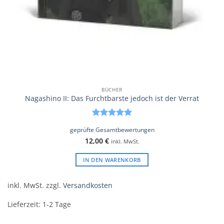
BÜCHER
Nagashino II: Das Furchtbarste jedoch ist der Verrat
Bewertet
geprüfte Gesamtbewertungen
mit
5
von
12,00
€
5
inkl. MwSt.
IN DEN WARENKORB
inkl. MwSt.
zzgl.
Versandkosten
Lieferzeit:
1-2 Tage