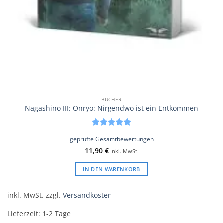
BÜCHER
Nagashino III: Onryo: Nirgendwo ist ein Entkommen
Bewertet
geprüfte Gesamtbewertungen
mit
5
von
11,90
€
5
inkl. MwSt.
IN DEN WARENKORB
inkl. MwSt.
zzgl.
Versandkosten
Lieferzeit:
1-2 Tage