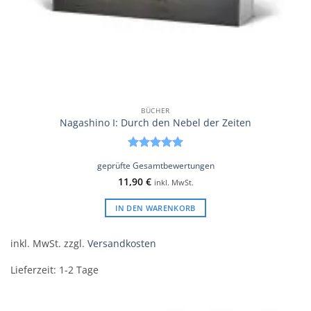
BÜCHER
Nagashino I: Durch den Nebel der Zeiten
Bewertet
geprüfte Gesamtbewertungen
mit
5
von
11,90
€
5
inkl. MwSt.
IN DEN WARENKORB
inkl. MwSt.
zzgl.
Versandkosten
Lieferzeit:
1-2 Tage