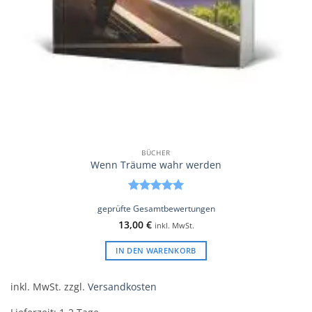
BÜCHER
Wenn Träume wahr werden
Bewertet
geprüfte Gesamtbewertungen
mit
5
von
13,00
€
5
inkl. MwSt.
IN DEN WARENKORB
inkl. MwSt.
zzgl.
Versandkosten