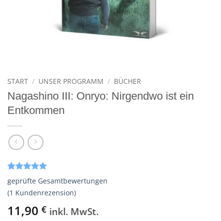
START
/
UNSER PROGRAMM
/
BÜCHER
Nagashino III: Onryo: Nirgendwo ist ein
Entkommen
Bewertet
1
geprüfte Gesamtbewertungen
mit
5
von
(
1
Kundenrezension)
5, basierend
auf
11,90
€
inkl. MwSt.
Kundenbewertung