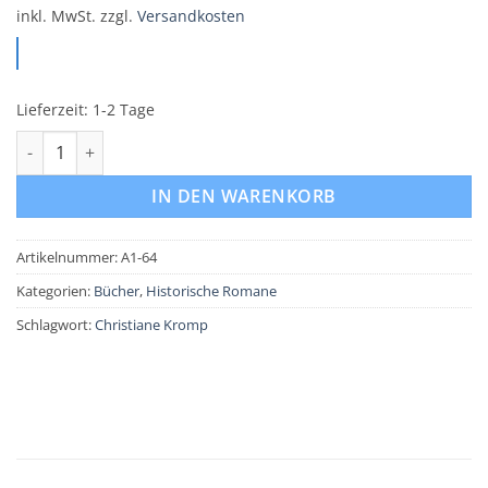
inkl. MwSt.
zzgl.
Versandkosten
Lieferzeit:
1-2 Tage
Nagashino III: Onryo: Nirgendwo ist ein Entkommen Menge
IN DEN WARENKORB
Artikelnummer:
A1-64
Kategorien:
Bücher
,
Historische Romane
Schlagwort:
Christiane Kromp