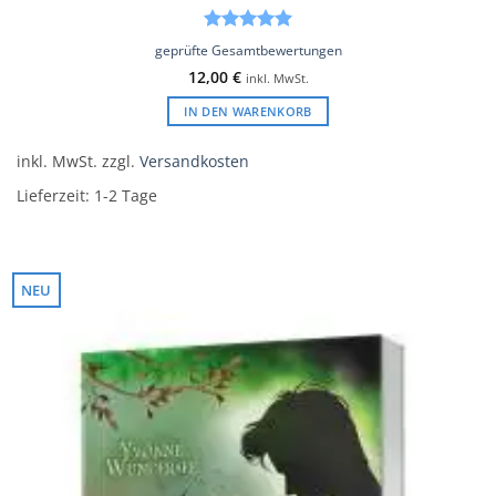
Bewertet
geprüfte Gesamtbewertungen
mit
5
von
12,00
€
inkl. MwSt.
5
IN DEN WARENKORB
inkl. MwSt.
zzgl.
Versandkosten
Lieferzeit:
1-2 Tage
NEU