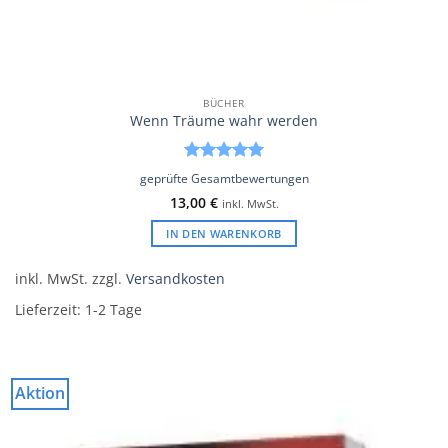
BÜCHER
Wenn Träume wahr werden
Bewertet
geprüfte Gesamtbewertungen
mit
5
von
13,00
€
inkl. MwSt.
5
IN DEN WARENKORB
inkl. MwSt.
zzgl.
Versandkosten
Lieferzeit:
1-2 Tage
Aktion