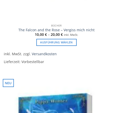
BÜCHER
The Falcon and the Rose – Vergiss mich nicht
10,00
€
–
20,00
€
inkl. MwSt.
AUSFÜHRUNG WÄHLEN
Dieses
Produkt
inkl. MwSt.
zzgl.
Versandkosten
weist
Lieferzeit:
Vorbestellbar
mehrere
Varianten
auf.
Die
NEU
Optionen
können
auf
der
Produktseite
gewählt