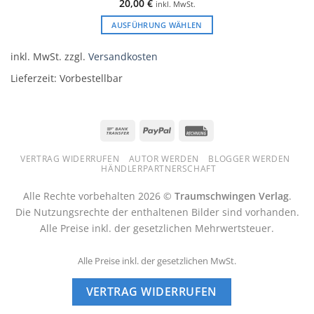
20,00
€
inkl. MwSt.
AUSFÜHRUNG WÄHLEN
Dieses
Produkt
inkl. MwSt.
zzgl.
Versandkosten
weist
Lieferzeit:
Vorbestellbar
mehrere
Varianten
auf.
Die
Bank
PayPal
Rechung
Optionen
Transfer
können
VERTRAG WIDERRUFEN
AUTOR WERDEN
BLOGGER WERDEN
HÄNDLERPARTNERSCHAFT
auf
der
Alle Rechte vorbehalten 2026 ©
Traumschwingen Verlag
.
Produktseite
Die Nutzungsrechte der enthaltenen Bilder sind vorhanden.
gewählt
Alle Preise inkl. der gesetzlichen Mehrwertsteuer.
werden
Alle Preise inkl. der gesetzlichen MwSt.
VERTRAG WIDERRUFEN