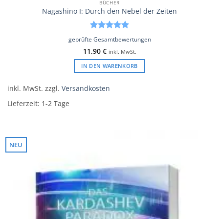
BÜCHER
Nagashino I: Durch den Nebel der Zeiten
Bewertet
geprüfte Gesamtbewertungen
mit
5
von
11,90
€
inkl. MwSt.
5
IN DEN WARENKORB
inkl. MwSt.
zzgl.
Versandkosten
Lieferzeit:
1-2 Tage
NEU