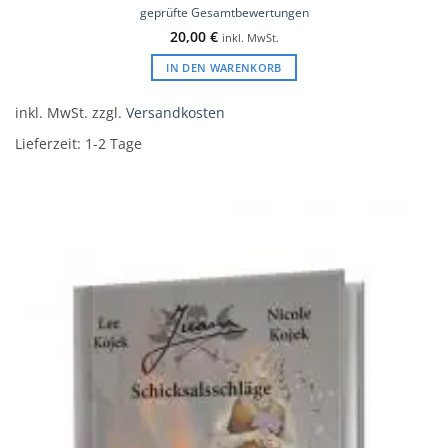
Bewertet
geprüfte Gesamtbewertungen
mit
5
von
20,00
€
inkl. MwSt.
5
IN DEN WARENKORB
inkl. MwSt.
zzgl.
Versandkosten
Lieferzeit:
1-2 Tage