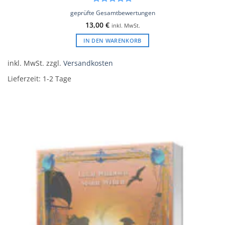
Bewertet
geprüfte Gesamtbewertungen
mit
5
von
13,00
€
inkl. MwSt.
5
IN DEN WARENKORB
inkl. MwSt.
zzgl.
Versandkosten
Lieferzeit:
1-2 Tage