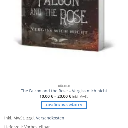
BÜCHER
The Falcon and the Rose – Vergiss mich nicht
10,00
€
–
20,00
€
inkl. MwSt.
AUSFÜHRUNG WÄHLEN
Dieses
Produkt
inkl. MwSt.
zzgl.
Versandkosten
weist
Lieferzeit:
Vorbestellbar